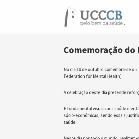
Comemoração do D
No dia 10 de outubro comemora-se o « D
Federation for Mental Health).
A celebração deste dia pretende refor
É fundamental visualizar a saúde menta
sócio-económicas, sendo essa a justifi
saúde.
Neste dia por todo o mundo, realizam-