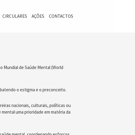
CIRCULARES
AÇÕES
CONTACTOS
ão Mundial de Saúde Mental (World
mbatendo o estigma e o preconceito.
ras nacionais, culturais, políticas ou
e mental uma prioridade em matéria da
a saúde mental, coordenando esforços