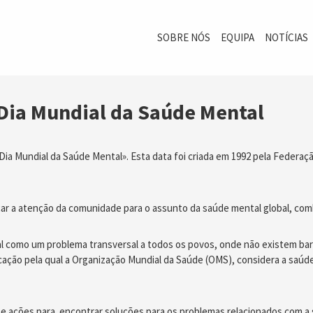
SOBRE NÓS
EQUIPA
NOTÍCIAS
ia Mundial da Saúde Mental
ia Mundial da Saúde Mental». Esta data foi criada em 1992 pela Federaç
çar a atenção da comunidade para o assunto da saúde mental global, co
l como um problema transversal a todos os povos, onde não existem barrei
cação pela qual a Organização Mundial da Saúde (OMS), considera a saúd
se ações para encontrar soluções para os problemas relacionados com 