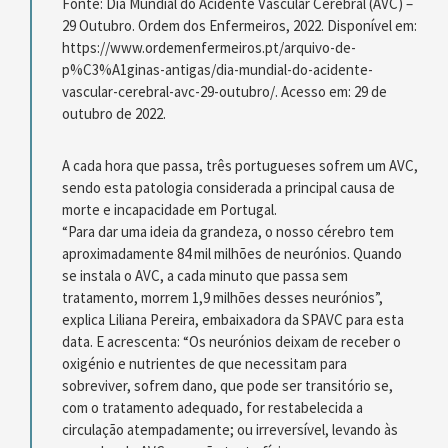
Fonte: Dia Mundial do Acidente Vascular Cerebral (AVC) –
29 Outubro. Ordem dos Enfermeiros, 2022. Disponível em:
https://www.ordemenfermeiros.pt/arquivo-de-
p%C3%A1ginas-antigas/dia-mundial-do-acidente-
vascular-cerebral-avc-29-outubro/. Acesso em: 29 de
outubro de 2022.
A cada hora que passa, três portugueses sofrem um AVC,
sendo esta patologia considerada a principal causa de
morte e incapacidade em Portugal.
“Para dar uma ideia da grandeza, o nosso cérebro tem
aproximadamente 84 mil milhões de neurónios. Quando
se instala o AVC, a cada minuto que passa sem
tratamento, morrem 1,9 milhões desses neurónios”,
explica Liliana Pereira, embaixadora da SPAVC para esta
data. E acrescenta: “Os neurónios deixam de receber o
oxigénio e nutrientes de que necessitam para
sobreviver, sofrem dano, que pode ser transitório se,
com o tratamento adequado, for restabelecida a
circulação atempadamente; ou irreversível, levando às