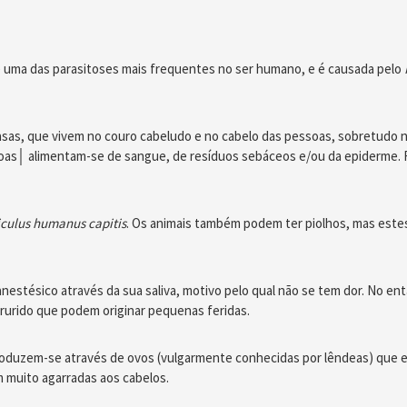
 é uma das parasitoses mais frequentes no ser humano, e é causada pelo
sas, que vivem no couro cabeludo e no cabelo das pessoas, sobretudo n
oas│ alimentam-se de sangue, de resíduos sebáceos e/ou da epiderme. F
culus humanus capitis
. Os animais também podem ter piolhos, mas estes
anestésico através da sua saliva, motivo pelo qual não se tem dor. No en
rurido que podem originar pequenas feridas.
produzem-se através de ovos (vulgarmente conhecidas por lêndeas) que ec
m muito agarradas aos cabelos.