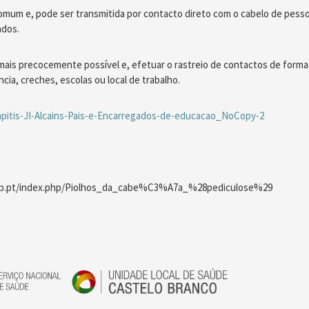
omum e, pode ser transmitida por contacto direto com o cabelo de pess
ados.
mais precocemente possível e, efetuar o rastreio de contactos de forma 
cia, creches, escolas ou local de trabalho.
pitis-JI-Alcains-Pais-e-Encarregados-de-educacao_NoCopy-2
d.up.pt/index.php/Piolhos_da_cabe%C3%A7a_%28pediculose%29