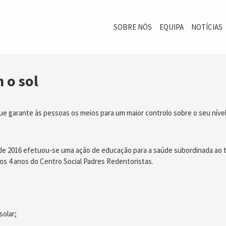
SOBRE NÓS
EQUIPA
NOTÍCIAS
 o sol
e garante às pessoas os meios para um maior controlo sobre o seu níve
 de 2016 efetuou-se uma ação de educação para a saúde subordinada ao t
dos 4 anos do Centro Social Padres Redentoristas.
solar;